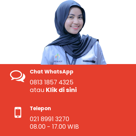
Chat WhatsApp
0813 1857 4325
atau
Klik di sini
Telepon
021 8991 3270
08.00 - 17.00 WIB